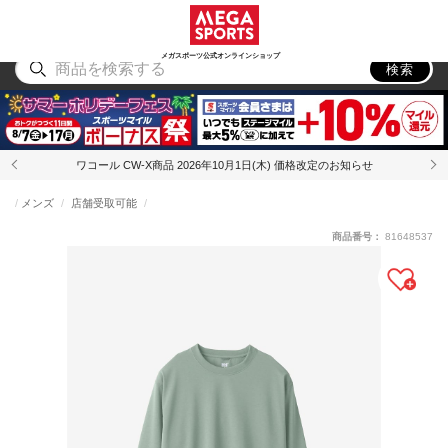
スポーツ
アウトドア
ブランド
アイテム
から探す
から探す
から探す
から探す
メガスポーツ公式オンラインショップ
検索
ワコール CW-X商品 2026年10月1日(木) 価格改定のお知らせ
メンズ
店舗受取可能
商品番号：
81648537