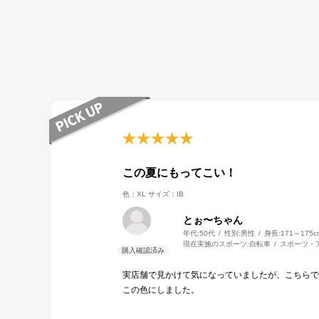
この夏にもってこい！
色：XL
サイズ：IB
とぉ〜ちゃん
年代:
50代
性別:
男性
身長:
171～175c
現在実施のスポーツ:
自転車
スポーツ・
実店舗で見かけて気になっていましたが、こちらで
この色にしました。