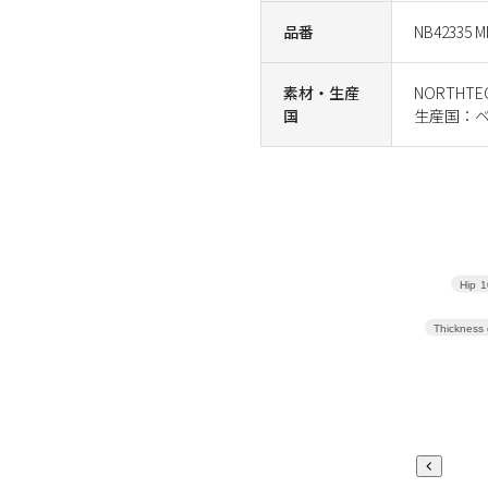
品番
NB42335 M
素材・生産
NORTHTEC
国
生産国：
Hip
1
Thickness 