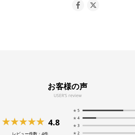
お客様の声
USER’S review
★
5
★
4
4.8
★
3
★
2
レビュー件数：
4
件