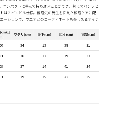
。コンパクトに畳んで持ち運ぶことができ、替えのパンツと
ストはスピンドル仕様。静電気の発生を抑えた静電ケアに配
エーションで、ウエアとのコーディネートも楽しめるアイテ
(cm)囲
ワタリ(cm)
股下(cm)
脇丈(cm)
裾幅(cm)
cm)
00
34
13
38
31
04
36
14
39
33
09
37
14
41
34
13
39
15
42
35