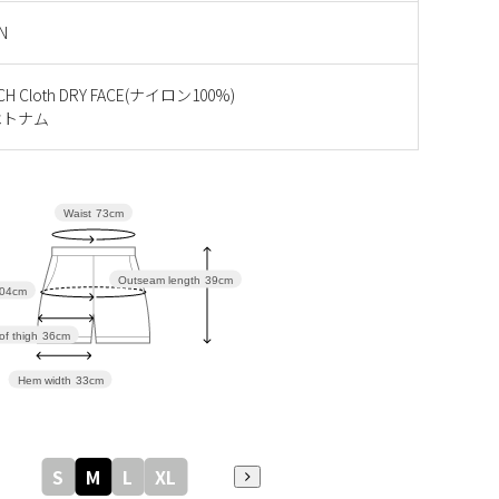
N
H Cloth DRY FACE(ナイロン100%)
ベトナム
Waist
73cm
Outseam length
39cm
04cm
of thigh
36cm
Hem width
33cm
S
M
L
XL