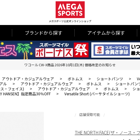
メガスポーツ公式オンラインショップ
ブランドから探す
アイテムから探す
ワコール CW-X商品 2026年10月1日(木) 価格改定のお知らせ
アウトドア・カジュアルウェア
>
ボトムス
>
ショートパンツ
>
V
アル
>
アウトドア・カジュアルウェア
>
ボトムス
>
ショートパン
・ノース・フェイス)
>
アウトドア・カジュアルウェア
>
ボトムス
>
シ
LLY HANSEN】指定商品30％OFF
>
Versatile Short (バーサタイルショーツ)
店舗受取可能
THE NORTH FACE(ザ・ノース・