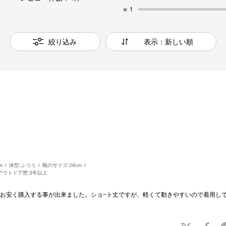
★
1
絞り込み
表示：新しい順
m
体型:
ふつう
靴のサイズ:
28cm
アウトドア歴:
3年以上
お安く購入する事が出来ました。ショ−ト丈ですが、軽くて動きやすいので着用し