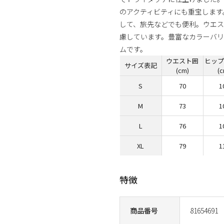
のアクティビティにも重宝します
して、旅先などでも便利。ウエ
慮しています。豊富なカラーバリ
ムです。
ウエスト囲
ヒップ
サイズ表記
(cm)
(
S
70
1
M
73
1
L
76
1
XL
79
1
特徴
商品番号
81654691