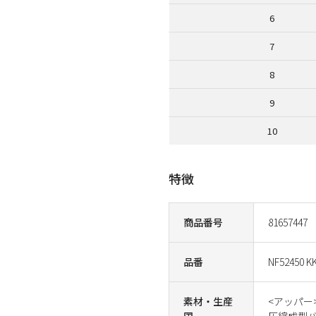
6
7
8
9
10
特徴
商品番号
81657447
品番
NF52450 K
素材・生産
<アッパー
国
圧縮成型