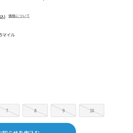
価格について
込)
95マイル
7
8
9
10
お知らせを申込む