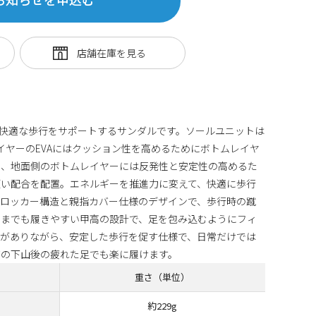
快適な歩行をサポートするサンダルです。ソールユニットは
イヤーのEVAにはクッション性を高めるためにボトムレイヤ
し、地面側のボトムレイヤーには反発性と安定性の高めるた
硬い配合を配置。エネルギーを推進力に変えて、快適に歩行
ミロッカー構造と親指カバー仕様のデザインで、歩行時の蹴
ままでも履きやすい甲高の設計で、足を包み込むようにフィ
さがありながら、安定した歩行を促す仕様で、日常だけでは
グの下山後の疲れた足でも楽に履けます。
重さ（単位）
約229g