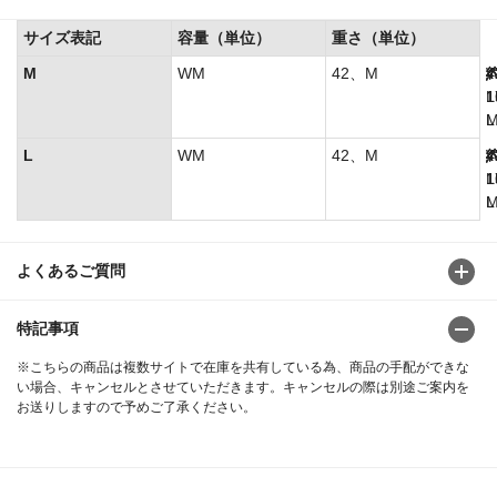
サイズ表記
容量（単位）
重さ（単位）
M
WM
42、M
4
4
L
1
1
1
L
L
WM
42、M
4
4
L
1
1
1
L
よくあるご質問
特記事項
※こちらの商品は複数サイトで在庫を共有している為、商品の手配ができな
い場合、キャンセルとさせていただきます。キャンセルの際は別途ご案内を
お送りしますので予めご了承ください。