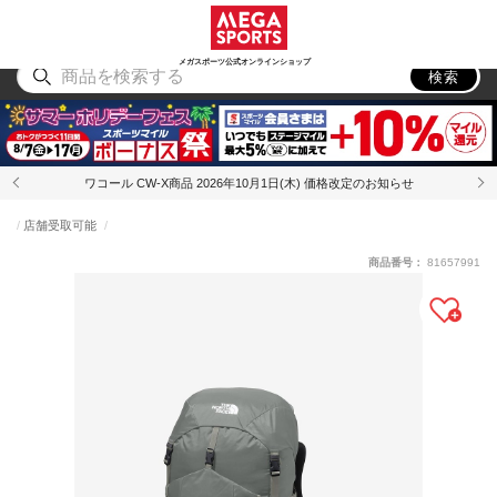
スポーツ
アウトドア
ブランド
アイテム
から探す
から探す
から探す
から探す
メガスポーツ公式オンラインショップ
検索
ワコール CW-X商品 2026年10月1日(木) 価格改定のお知らせ
店舗受取可能
商品番号：
81657991