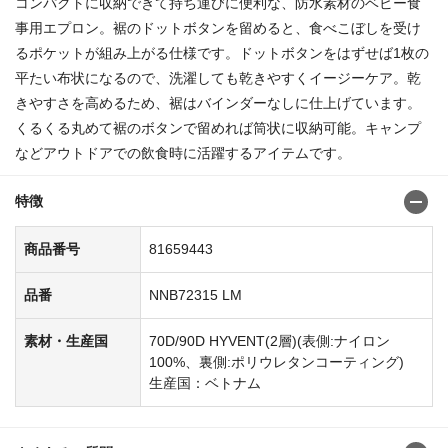
コンパクトに収納できて持ち運びに便利な、防水素材のベビー食
事用エプロン。裾のドットボタンを留めると、食べこぼしを受け
るポケットが組み上がる仕様です。ドットボタンをはずせば1枚の
平たい布状になるので、洗濯しても乾きやすくイージーケア。乾
きやすさを高めるため、裾はバインダーなしに仕上げています。
くるくる丸めて裾のボタンで留めれば筒状に収納可能。キャンプ
などアウトドアでの飲食時に活躍するアイテムです。
特徴
商品番号
81659443
品番
NNB72315 LM
素材・生産国
70D/90D HYVENT(2層)(表側:ナイロン
100%、裏側:ポリウレタンコーティング)
生産国：ベトナム