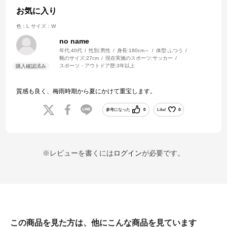
お気に入り
色：L
サイズ：W
no name
年代:
40代
性別:
男性
身長:
180cm～
体型:
ふつう
靴のサイズ:
27cm
現在実施のスポーツ:
サッカー
スポーツ・アウトドア歴:
3年以上
質感も良く、梅雨時期から夏にかけて重宝します。
参考になった
0
Like!
0
※レビューを書くには
ログイン
が必要です。
この商品を見た方は、他にこんな商品を見ています