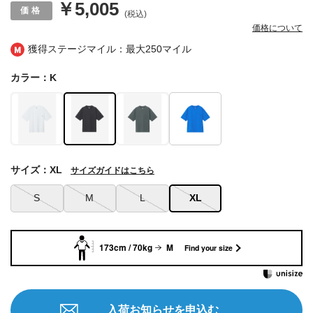
￥5,005
(税込)
価格について
獲得ステージマイル：最大
250マイル
カラー：K
サイズ：XL
サイズガイドはこちら
S
M
L
XL
173cm / 70kg
M
Find your size
入荷お知らせを申込む