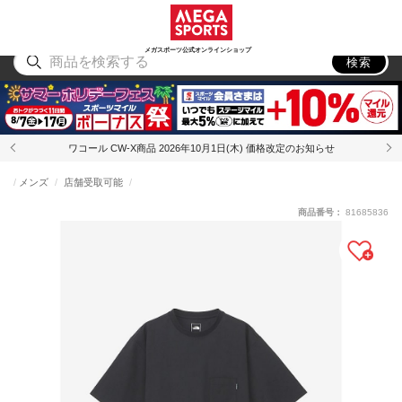
スポーツ
アウトドア
ブランド
アイテム
から探す
から探す
から探す
から探す
メガスポーツ公式オンラインショップ
検索
ワコール CW-X商品 2026年10月1日(木) 価格改定のお知らせ
メンズ
店舗受取可能
商品番号：
81685836