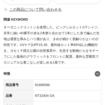
この商品について問い合わせる
関連 KEYWORD
オーガニックコットンを使用した、ビッグシルエットのTシャツ。
非常に細い40番手の糸を2本撚り合わせて1本にした糸で編んだ生
地は適度な厚みとハリ感があり、きめが細かく肌触りがよいのが
特長です。UVケア(UPF15-30、紫外線カット率85%以上)機能付
き。ヨセミテ国立公園の自然風景や、生息する動物たちをモチー
フにした版画のグラフィックをフロントに配置。素朴な雰囲気で
カジュアルな着こなしが楽しめる1着です。
特徴
商品番号
81686586
品番
NT32404 GA