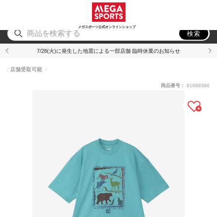
スポーツ
アウトドア
ブランド
アイテム
から探す
から探す
から探す
から探す
メガスポーツ公式オンラインショップ
検索
7/28(火)に発生した地震による一部店舗 臨時休業のお知らせ
店舗受取可能
商品番号：
81686586