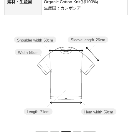
素材・生産国
Organic Cotton Knit(綿100%)
生産国：カンボジア
Sleeve length
26cm
Shoulder width
58cm
Width
59cm
Length
71cm
Hem width
59cm