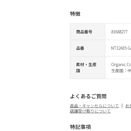
特徴
商品番号
81688277
品番
NT32435 G
素材・生産
Organic C
国
生産国：
よくあるご質問
返品・キャンセルについて
お
店舗受け取りについて
特記事項