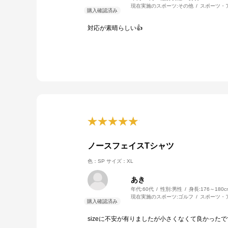
現在実施のスポーツ:
その他
スポーツ・
対応が素晴らしい👍
ノースフェイスTシャツ
色：SP
サイズ：XL
あき
年代:
60代
性別:
男性
身長:
176～180c
現在実施のスポーツ:
ゴルフ
スポーツ・
sizeに不安が有りましたが小さくなくて良かったで