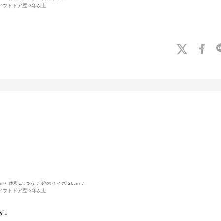
アウトドア歴:
3年以上
m
体型:
ふつう
靴のサイズ:
26cm
アウトドア歴:
3年以上
す。