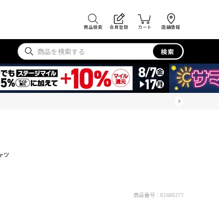
商品検索
会員登録
カート
店舗情報
検索
ャツ
商品番号：
81688277