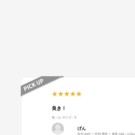
良き！
色：LL
サイズ：S
げん
年代:
40代
性別:
男性
身長:
166～170c