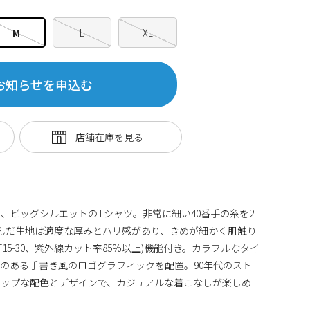
M
L
XL
お知らせを申込む
、ビッグシルエットのTシャツ。非常に細い40番手の糸を2
んだ生地は適度な厚みとハリ感があり、きめが細かく肌触り
F15-30、紫外線カット率85%以上)機能付き。カラフルなタイ
のある手書き風のロゴグラフィックを配置。90年代のスト
ポップな配色とデザインで、カジュアルな着こなしが楽しめ