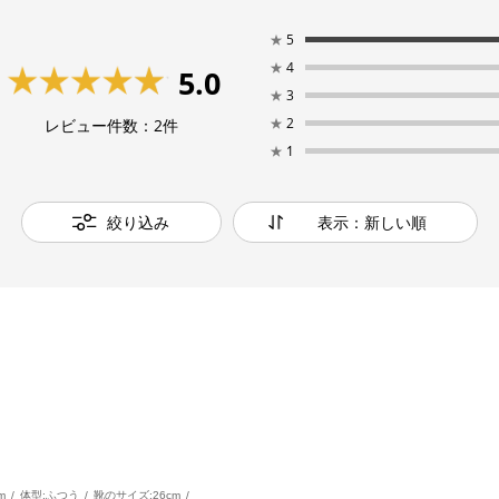
★
5
★
4
5.0
★
3
★
2
レビュー件数：
2
件
★
1
絞り込み
表示：新しい順
m
体型:
ふつう
靴のサイズ:
26cm