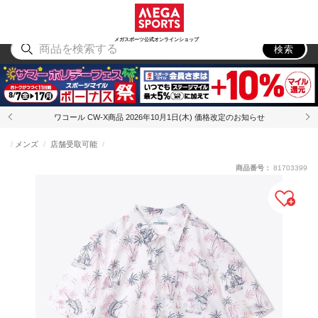
スポーツ
アウトドア
ブランド
アイテム
から探す
から探す
から探す
から探す
メガスポーツ公式オンラインショップ
検索
ワコール CW-X商品 2026年10月1日(木) 価格改定のお知らせ
メンズ
店舗受取可能
商品番号：
81703399