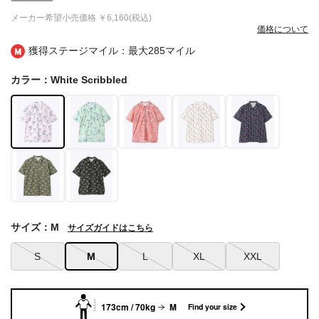
メーカー希望小売価格
￥6,160(税込)
価格について
獲得ステージマイル：最大
285マイル
カラー：White Scribbled
サイズ：M
サイズガイドはこちら
S
M
L
XL
XXL
173cm / 70kg
M
Find your size