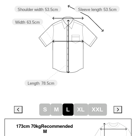
Shoulder width
53.5cm
Sleeve length
53.5cm
Width
63.5cm
Length
78.5cm
S
M
L
XL
XXL
173cm 70kgRecommended
M