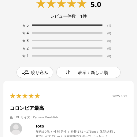
5.0
レビュー件数：
1
件
★
5
(1)
★
4
(0)
★
3
(0)
★
2
(0)
★
1
(0)
絞り込み
表示：新しい順
2025.8.23
コロンビア最高
色：XL
サイズ：Cypress Freshfish
toto
年代:
50代
性別:
男性
身長:
171～175cm
体型:
大柄
靴のサイズ:
27cm
現在実施のスポーツ:
サッカー