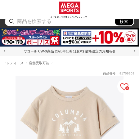
スポーツ
アウトドア
ブランド
アイテム
から探す
から探す
から探す
から探す
メガスポーツ公式オンラインショップ
検索
ワコール CW-X商品 2026年10月1日(木) 価格改定のお知らせ
レディース
店舗受取可能
商品番号：
81709958