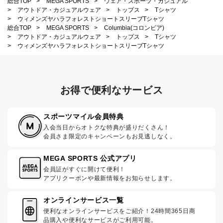
総合TOP
>
MEGA SPORTS
>
ウェア・スポーツ・カジュアル
>
アウトドア・カジュアルウェア
>
トップス
>
Tシャツ
>
ウィメンズヤハラフォレストショートスリーブTシャツ
総合TOP
>
MEGA SPORTS
>
Columbia(コロンビア)
>
アウトドア・カジュアルウェア
>
トップス
>
Tシャツ
>
ウィメンズヤハラフォレストショートスリーブTシャツ
お得で便利なサービス
スポーツマイル会員特典
入会当日からオトクな特典が盛りだくさん！
会員さま限定のキャンペーンもお見逃しなく。
MEGA SPORTS 公式アプリ
会員証がすぐに開けて便利！
アプリクーポンや最新情報をお知らせします。
オンラインサービス一覧
便利なオンラインサービスをご紹介！24時間365日商
品購入や便利なサービスがご利用可能。