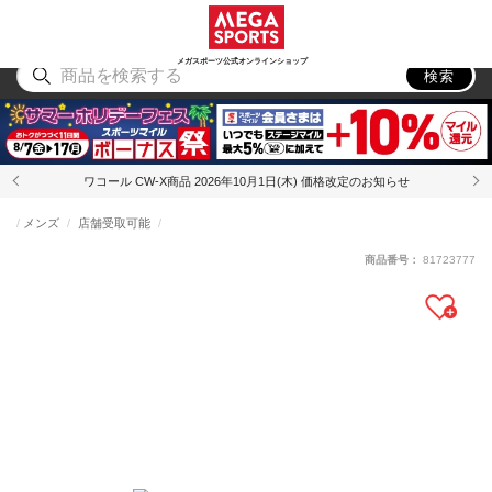
スポーツ
アウトドア
ブランド
アイテム
から探す
から探す
から探す
から探す
メガスポーツ公式オンラインショップ
検索
ワコール CW-X商品 2026年10月1日(木) 価格改定のお知らせ
メンズ
店舗受取可能
商品番号：
81723777