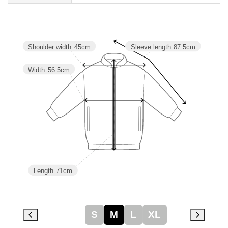
Shoulder width
45cm
Sleeve length
87.5cm
Width
56.5cm
Length
71cm
S
M
L
XL