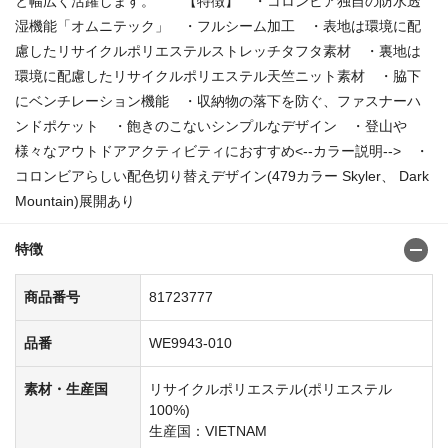
と幅広く活躍します。 【特徴】 ・コロンビア独自の防水透
湿機能「オムニテック」 ・フルシーム加工 ・表地は環境に配
慮したリサイクルポリエステルストレッチタフタ素材 ・裏地は
環境に配慮したリサイクルポリエステル天竺ニット素材 ・脇下
にベンチレーション機能 ・収納物の落下を防ぐ、ファスナーハ
ンドポケット ・飽きのこないシンプルなデザイン ・登山や
様々なアウトドアアクティビティにおすすめ<--カラー説明--> ・
コロンビアらしい配色切り替えデザイン(479カラー Skyler、 Dark
Mountain)展開あり
特徴
商品番号
81723777
品番
WE9943-010
素材・生産国
リサイクルポリエステル(ポリエステル
100%)
生産国：VIETNAM