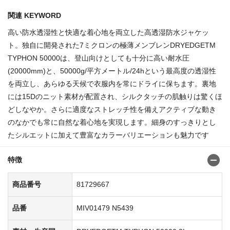
関連 KEYWORD
高い防水透湿性と快適な着心地を両立した高透湿防水ジャケッ
ト。独自に開発された7ミクロンの極薄メンブレンDRYEDGETM
TYPHON 50000は、登山向けとしても十分に高い耐水圧
(20000mm)と、50000g/平方メートル/24hという最高度の透湿性
を両立し、あらゆる天候で衣服内を常にドライに保ちます。裏地
には15Dのニット素材が配置され、シルクタッチの肌触りは驚くほ
どしなやか。さらに適度なストレッチ性を備えアクティブな動き
のなかでも常に自然な着心地を実現します。細身のすっきりとし
たシルエットに加えて豊富なカラーバリエーションも魅力です
特徴
商品番号
81729667
品番
MIV01479 N5439