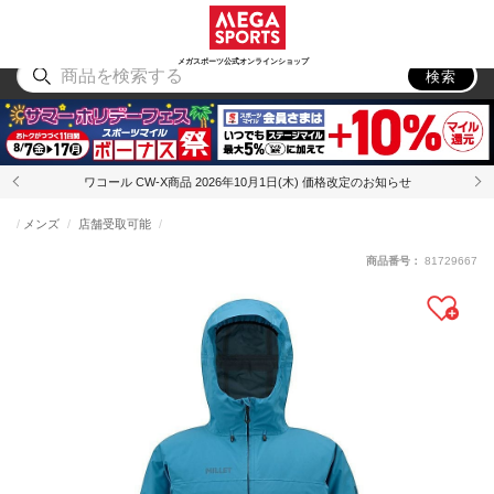
スポーツ
アウトドア
ブランド
アイテム
から探す
から探す
から探す
から探す
メガスポーツ公式オンラインショップ
検索
ワコール CW-X商品 2026年10月1日(木) 価格改定のお知らせ
メンズ
店舗受取可能
商品番号：
81729667