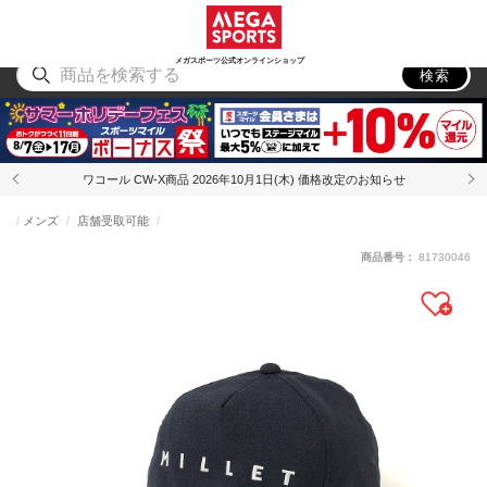
スポーツ
アウトドア
ブランド
アイテム
から探す
から探す
から探す
から探す
メガスポーツ公式オンラインショップ
検索
ワコール CW-X商品 2026年10月1日(木) 価格改定のお知らせ
メンズ
店舗受取可能
商品番号：
81730046