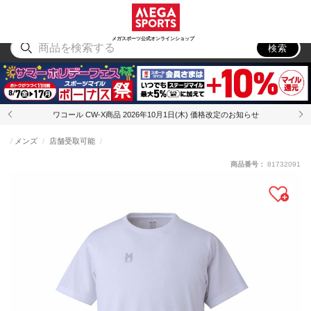
スポーツ
アウトドア
ブランド
アイテム
から探す
から探す
から探す
から探す
メガスポーツ公式オンラインショップ
検索
ワコール CW-X商品 2026年10月1日(木) 価格改定のお知らせ
メンズ
店舗受取可能
商品番号：
81732091