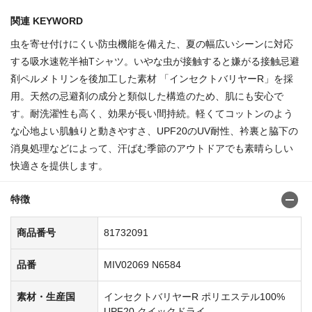
関連 KEYWORD
虫を寄せ付けにくい防虫機能を備えた、夏の幅広いシーンに対応
する吸水速乾半袖Tシャツ。いやな虫が接触すると嫌がる接触忌避
剤ペルメトリンを後加工した素材 「インセクトバリヤーR」を採
用。天然の忌避剤の成分と類似した構造のため、肌にも安心で
す。耐洗濯性も高く、効果が長い間持続。軽くてコットンのよう
な心地よい肌触りと動きやすさ、UPF20のUV耐性、衿裏と脇下の
消臭処理などによって、汗ばむ季節のアウトドアでも素晴らしい
快適さを提供します。
特徴
商品番号
81732091
品番
MIV02069 N6584
素材・生産国
インセクトバリヤーR ポリエステル100%
UPF20 クイックドライ