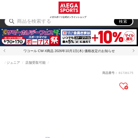
スポーツ
アウトドア
ブランド
アイテム
から探す
から探す
から探す
から探す
メガスポーツ公式オンラインショップ
検索
ワコール CW-X商品 2026年10月1日(木) 価格改定のお知らせ
ジュニア
店舗受取可能
商品番号：
81736175