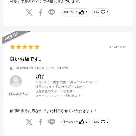
可愛くて履きやすくて子供も喜んでいます。
参考になった
0
Like!
0
2024.10.10
良いお店です。
色：BLACK/LIGHT MINT
サイズ：23.0CM
げげ
年代:
50代
性別:
女性
身長:
151～155cm
体型:
ふつう
靴のサイズ:
～23cm
現在実施のスポーツ:
自転車
スポーツ・アウトドア歴:
3年以上
信用出来るお店なのでまた利用させていただきます！
参考になった
0
Like!
0