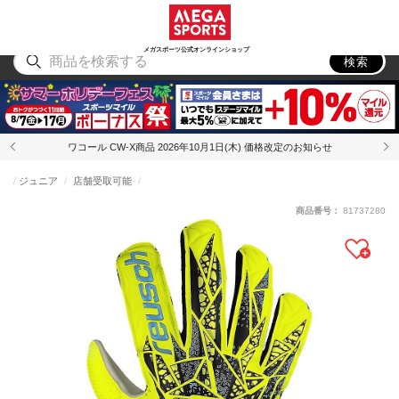
スポーツ
アウトドア
ブランド
アイテム
から探す
から探す
から探す
から探す
メガスポーツ公式オンラインショップ
検索
ワコール CW-X商品 2026年10月1日(木) 価格改定のお知らせ
ジュニア
店舗受取可能
商品番号：
81737280