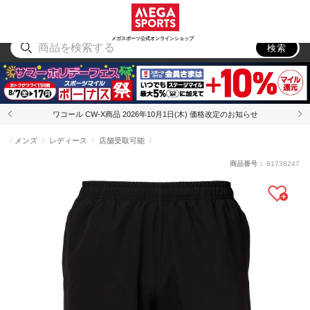
スポーツ
アウトドア
ブランド
アイテム
から探す
から探す
から探す
から探す
メガスポーツ公式オンラインショップ
検索
ワコール CW-X商品 2026年10月1日(木) 価格改定のお知らせ
メンズ
レディース
店舗受取可能
商品番号：
81738247