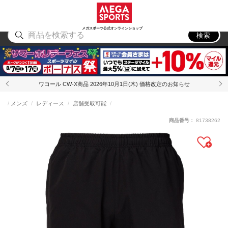
スポーツ
アウトドア
ブランド
アイテム
から探す
から探す
から探す
から探す
メガスポーツ公式オンラインショップ
検索
ワコール CW-X商品 2026年10月1日(木) 価格改定のお知らせ
メンズ
レディース
店舗受取可能
商品番号：
81738262