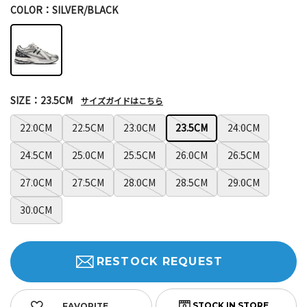
COLOR：SILVER/BLACK
SIZE：23.5CM
サイズガイドはこちら
22.0CM
22.5CM
23.0CM
23.5CM
24.0CM
24.5CM
25.0CM
25.5CM
26.0CM
26.5CM
27.0CM
27.5CM
28.0CM
28.5CM
29.0CM
30.0CM
RESTOCK REQUEST
FAVORITE