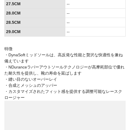
27.5CM
--
28.0CM
--
28.5CM
--
29.0CM
--
特徴
・DynaSoftミッドソールは、高反発な性能と贅沢な快適性を兼ね
備えています
・NDuranceラバーアウトソールテクノロジーが高摩耗部位で優れ
た耐久性を提供し、靴の寿命を延ばします
・縫い目のないオーバーレイ
・合成とメッシュのアッパー
・カスタマイズされたフィット感を提供する調整可能なレースク
ロージャー