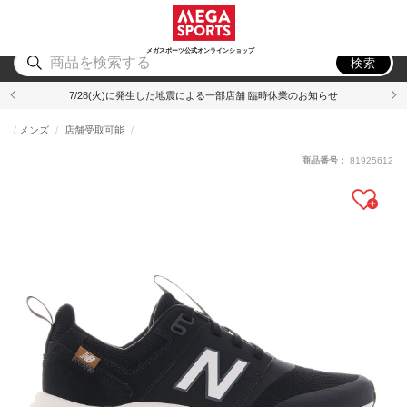
スポーツ
アウトドア
ブランド
アイテム
から探す
から探す
から探す
から探す
メガスポーツ公式オンラインショップ
検索
7/28(火)に発生した地震による一部店舗 臨時休業のお知らせ
メンズ
店舗受取可能
商品番号：
81925612