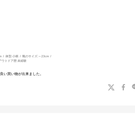
m
体型:
小柄
靴のサイズ:
～23cm
アウトドア歴:
未経験
良い買い物が出来ました。