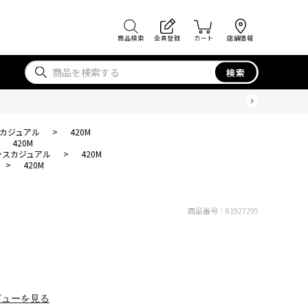
商品検索
会員登録
カート
店舗情報
検索
カジュアル
>
420M
>
420M
ンスカジュアル
>
420M
>
420M
商品番号：
81927295
ビューを見る