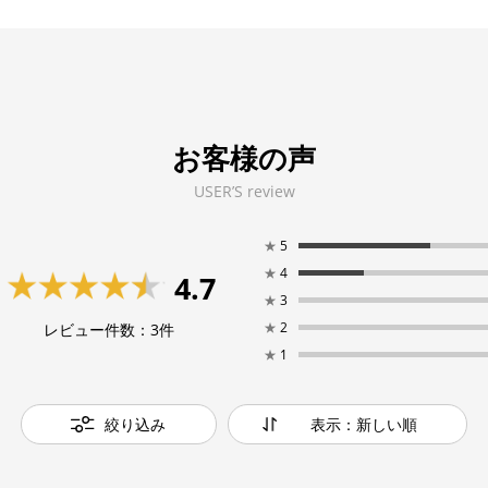
お客様の声
USER’S review
★
5
★
4
4.7
★
3
★
2
レビュー件数：
3
件
★
1
絞り込み
表示：新しい順