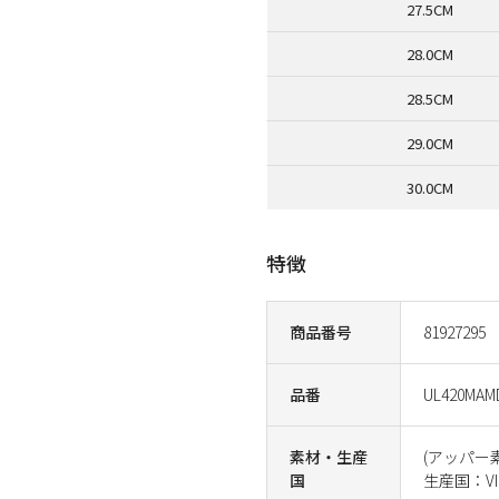
27.5CM
28.0CM
28.5CM
29.0CM
30.0CM
特徴
商品番号
81927295
品番
UL420MAM
素材・生産
(アッパー
国
生産国：VI