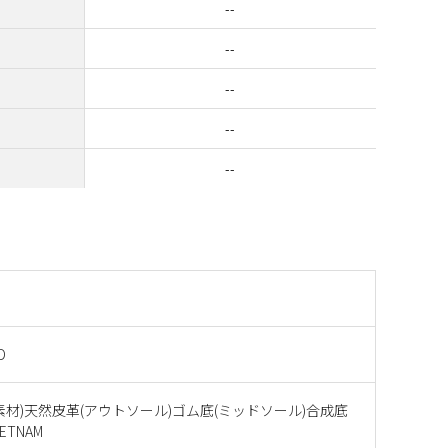
--
--
--
--
--
D
素材)天然皮革(アウトソール)ゴム底(ミッドソール)合成底
ETNAM