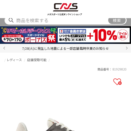
SHOES
WEAR
ACCESSORY
BRAND
RANKING
メガスポーツ公式オンラインショップ
検索
7/28(火)に発生した地震による一部店舗 臨時休業のお知らせ
レディース
店舗受取可能
商品番号：
81929820