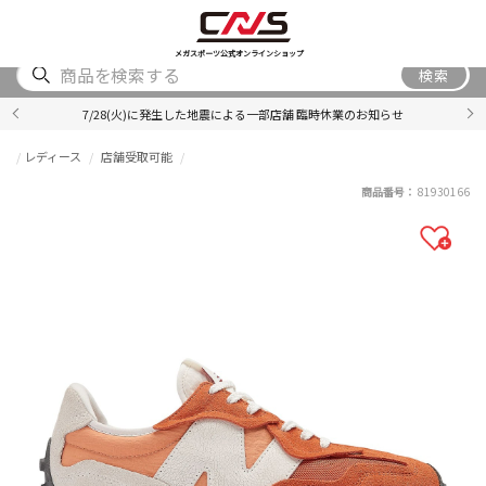
SHOES
WEAR
ACCESSORY
BRAND
RANKING
メガスポーツ公式オンラインショップ
検索
7/28(火)に発生した地震による一部店舗 臨時休業のお知らせ
レディース
店舗受取可能
商品番号：
81930166