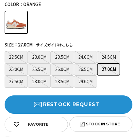
COLOR：ORANGE
SIZE：27.0CM
サイズガイドはこちら
22.5CM
23.0CM
23.5CM
24.0CM
24.5CM
25.0CM
25.5CM
26.0CM
26.5CM
27.0CM
27.5CM
28.0CM
28.5CM
29.0CM
RESTOCK REQUEST
FAVORITE