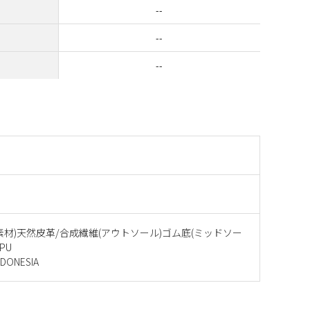
--
--
--
素材)天然皮革/合成繊維(アウトソール)ゴム底(ミッドソー
PU
ONESIA