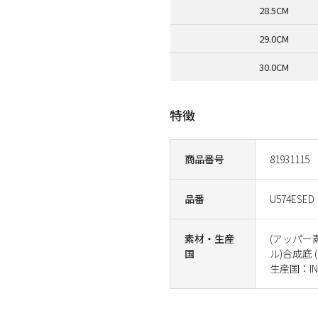
28.5CM
29.0CM
30.0CM
特徴
商品番号
81931115
品番
U574ESED
素材・生産
(アッパー
国
ル)合成底 (
生産国：IND