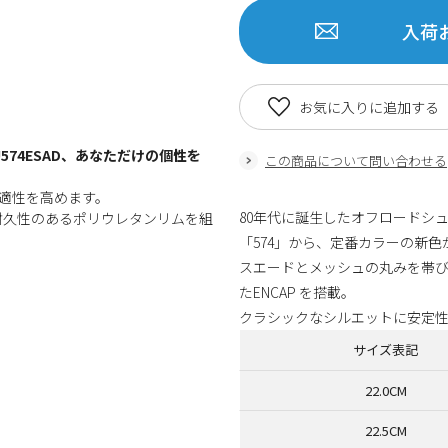
入荷
お気に入りに追加する
74ESAD、あなただけの個性を
この商品について問い合わせる
快適性を高めます。
80年代に誕生したオフロードシュ
耐久性のあるポリウレタンリムを組
「574」から、定番カラーの新色
スエードとメッシュの丸みを帯
たENCAP を搭載。
クラシックなシルエットに安定
サイズ表記
22.0CM
22.5CM