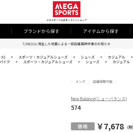
メガスポーツ公式オンラインショップ
ブランドから探す
アイテムから探す
7/28(火)に発生した地震による一部店舗 臨時休業のお知らせ
ンス)
>
スポーツ・カジュアルシューズ
>
シューズ
>
カジュアル
パイク
>
スポーツ・カジュアルシューズ
>
シューズ
>
カジュアル
メンズ
店舗受取可能
New Balance(ニューバランス)
574
￥7,678
(税