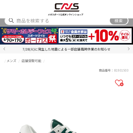
SHOES
WEAR
ACCESSORY
BRAND
RANKING
メガスポーツ公式オンラインショップ
検索
7/28(火)に発生した地震による一部店舗 臨時休業のお知らせ
メンズ
店舗受取可能
商品番号：
81931503