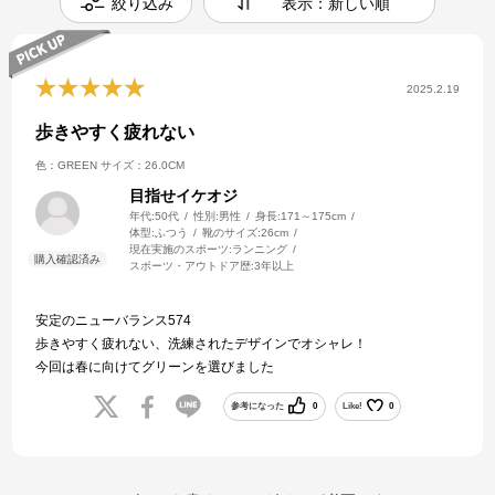
絞り込み
表示：新しい順
2025.2.19
歩きやすく疲れない
色：GREEN
サイズ：26.0CM
目指せイケオジ
年代:
50代
性別:
男性
身長:
171～175cm
体型:
ふつう
靴のサイズ:
26cm
現在実施のスポーツ:
ランニング
スポーツ・アウトドア歴:
3年以上
安定のニューバランス574
歩きやすく疲れない、洗練されたデザインでオシャレ！
今回は春に向けてグリーンを選びました
参考になった
0
Like!
0