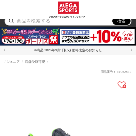
スポーツ
アウトドア
ブランド
アイテム
から探す
から探す
から探す
から探す
メガスポーツ公式オンラインショップ
検索
in商品 2026年9月1日(火) 価格改定のお知らせ
ジュニア
店舗受取可能
商品番号：
81952582