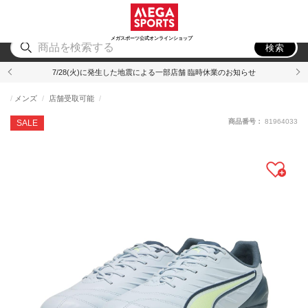
スポーツ
アウトドア
ブランド
アイテム
から探す
から探す
から探す
から探す
メガスポーツ公式オンラインショップ
検索
7/28(火)に発生した地震による一部店舗 臨時休業のお知らせ
メンズ
店舗受取可能
商品番号：
81964033
SALE