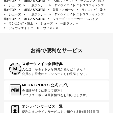
総合TOP
>
MEGA SPORTS
>
PUMA(プーマ)
>
ランニング・陸上
>
シューズ
>
一般ランナー
>
ディヴィエイト ニトロ 3 ウィメンズ
総合TOP
>
MEGA SPORTS
>
競技・スポーツ
>
ランニング・陸上
>
シューズ
>
一般ランナー
>
ディヴィエイト ニトロ 3 ウィメンズ
総合TOP
>
MEGA SPORTS
>
シューズ・スニーカー・スパイク
>
ランニング・陸上
>
シューズ
>
一般ランナー
>
ディヴィエイト ニトロ 3 ウィメンズ
お得で便利なサービス
スポーツマイル会員特典
入会当日からオトクな特典が盛りだくさん！
会員さま限定のキャンペーンもお見逃しなく。
MEGA SPORTS 公式アプリ
会員証がすぐに開けて便利！
アプリクーポンや最新情報をお知らせします。
オンラインサービス一覧
便利なオンラインサービスをご紹介！24時間365日商