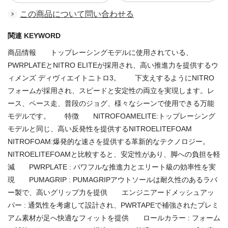
この商品について問い合わせる
関連 KEYWORD
商品情報 トップレーシングモデルに使用されている、
PWRPLATEとNITRO ELITEが採用され、高い推進力を提供するウ
ィメンズ ディヴィエイトニトロ3。 下支えするようにNITRO
フォームが採用され、スピードと安定性の両立を実現します。レ
ース、ペース走、普段のジョグ、様々なシーンで使用できる万能
モデルです。 特徴 NITROFOAMELITE:トップレーシング
モデルと同じ、高い反発性を提供するNITROELITEFOAM
NITROFOAM:爆発的な速さを提供する革新的なテクノロジー。
NITROELITEFOAMと比較すると、安定性があり、脚への負担を軽
減 PWRPLATE : パワフルな推進力とエリート級の効率性を実
現 PUMAGRIP : PUMAGRIPアウトソールは耐久性のあるラバ
ー製で、高いグリップ力を提供 エンジニアードメッシュアッ
パー : 通気性を考慮して設計され、PWRTAPEで補強されたプレミ
アム素材が足へ快適なフィットを提供 ロールカラー : フォーム