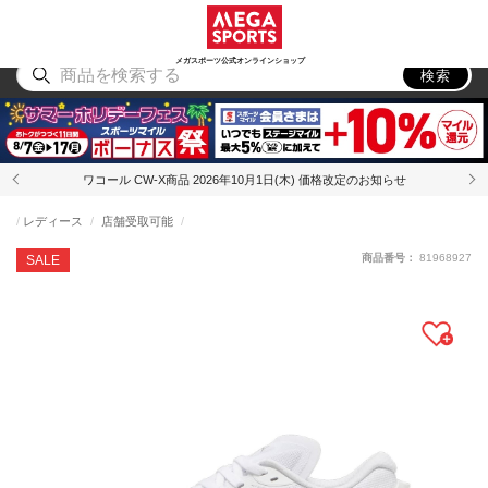
スポーツ
アウトドア
ブランド
アイテム
から探す
から探す
から探す
から探す
メガスポーツ公式オンラインショップ
検索
ワコール CW-X商品 2026年10月1日(木) 価格改定のお知らせ
レディース
店舗受取可能
商品番号：
81968927
SALE