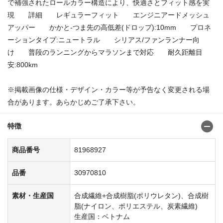
で補強されたロールカラー構造により、快適さとフィット感を実
現 詳細 レギュラーフィット エンジニアードメッシュ
アッパー かかと-つま先の高低差(ドロップ):10mm プロネ
ーションタイプ:ニュートラル シリアス/ファンランナー向
け 普段のランニングからマラソンまで対応 耐久距離目
安:800km
※掲載画像の仕様・デザイン・カラー等が予告なく変更される場
合があります。あらかじめご了承下さい。
特徴
商品番号
81968927
品番
30970810
素材・生産国
合成繊維+合成樹脂(ポリウレタン)、合成樹
脂(ナイロン、ポリエステル、炭素繊維)
生産国：ベトナム