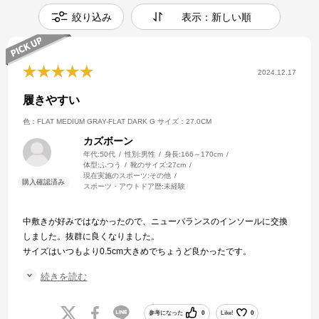
絞り込み
表示：新しい順
2024.12.17
履きやすい
色：FLAT MEDIUM GRAY-FLAT DARK G
サイズ：27.0CM
カズボーン
年代:
50代
性別:
男性
身長:
166～170cm
体型:
ふつう
靴のサイズ:
27cm
現在実施のスポーツ:
その他
スポーツ・アウトドア歴:
未経験
中敷きが好みではなかったので、ニューバランスのインソールに交換
しました。抜群に良くなりました。
サイズはいつもより0.5cm大きめでちょうど良かったです。
上履きとして使用してますが、つま先が曲がりやすいので、しゃがむ
続きを読む
頻度が高い方にはオススメです。
実店舗で試着した方が良いと思います。
参考になった
0
Like!
0