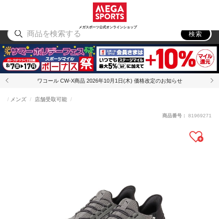
スポーツ
アウトドア
ブランド
アイテム
から探す
から探す
から探す
から探す
メガスポーツ公式オンラインショップ
検索
ワコール CW-X商品 2026年10月1日(木) 価格改定のお知らせ
メンズ
店舗受取可能
商品番号：
81969271