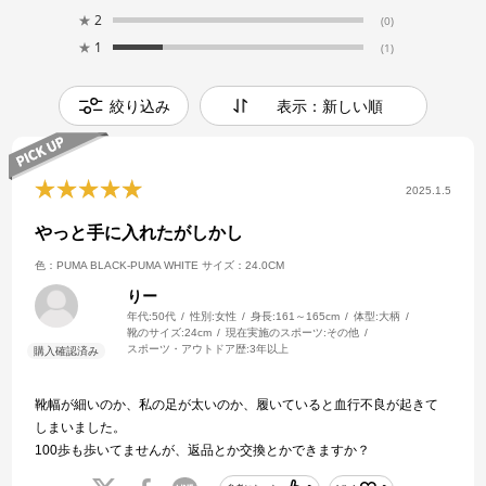
★
2
(0)
★
1
(1)
絞り込み
表示：新しい順
2025.1.5
やっと手に入れたがしかし
色：PUMA BLACK-PUMA WHITE
サイズ：24.0CM
りー
年代:
50代
性別:
女性
身長:
161～165cm
体型:
大柄
靴のサイズ:
24cm
現在実施のスポーツ:
その他
スポーツ・アウトドア歴:
3年以上
靴幅が細いのか、私の足が太いのか、履いていると血行不良が起きて
しまいました。
100歩も歩いてませんが、返品とか交換とかできますか？