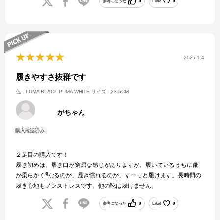
参考になった
0
Like!
0
2025.1.4
履きやすさ抜群です
色：PUMA BLACK-PUMA WHITE
サイズ：23.5CM
がちゃん
２足目の購入です！
履き初めは、履き口が窮屈な感じがありますが、履いているうちに靴
が柔らかく⁈なるのか、履き慣れるのか、すーっと履けます。長時間の
履き心地もノンストレスです。他の靴は履けません。
参考になった
0
Like!
0