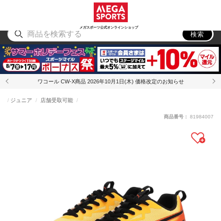
スポーツ
アウトドア
ブランド
アイテム
から探す
から探す
から探す
から探す
メガスポーツ公式オンラインショップ
検索
ワコール CW-X商品 2026年10月1日(木) 価格改定のお知らせ
ジュニア
店舗受取可能
商品番号：
81984007