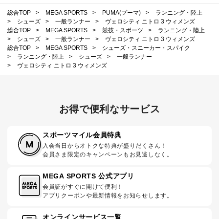
総合TOP
>
MEGA SPORTS
>
PUMA(プーマ)
>
ランニング・陸上
>
シューズ
>
一般ランナー
>
ヴェロシティ ニトロ 3 ウィメンズ
総合TOP
>
MEGA SPORTS
>
競技・スポーツ
>
ランニング・陸上
>
シューズ
>
一般ランナー
>
ヴェロシティ ニトロ 3 ウィメンズ
総合TOP
>
MEGA SPORTS
>
シューズ・スニーカー・スパイク
>
ランニング・陸上
>
シューズ
>
一般ランナー
>
ヴェロシティ ニトロ 3 ウィメンズ
お得で便利なサービス
スポーツマイル会員特典
入会当日からオトクな特典が盛りだくさん！
会員さま限定のキャンペーンもお見逃しなく。
MEGA SPORTS 公式アプリ
会員証がすぐに開けて便利！
アプリクーポンや最新情報をお知らせします。
オンラインサービス一覧