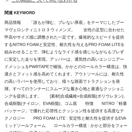
この商品について問い合わせる
関連 KEYWORD
商品情報 「誰もが弾む、ブレない厚底」をテーマにしたプー
マヴェロシティニトロ 3 ウィメンズ。 女性の足型に合わせた
甲高やサイズ感に調整された一足です。爆発的なスピードを提供
するNITRO FOAMと安定性、耐久性を与えるPRO FOAM LITEを
組みわせることで、弾むようなライド感を感じらながらもブレず
に安定した走りを実現。アッパーは、通気性の高いエンジニアー
ドメッシュをPWRTAPEで補強。かかとのロールカラー構造は、快
適さとフィット感を高めてくれます。アウトソールには、耐久性
の高いラバーを使用しており、様々な路面でトラクションを発
揮。すべてのランナーにスムーズな履き心地と最適なクッショニ
ングを提供します。 [素材]合成繊維+合成樹脂(ポリウレタン)、
合成樹脂(ナイロン、EVA樹脂)、ゴム底 特徴 NITRO「軽量
パッケージ」で優れた応答性とクッション性を提供する高度なテ
クノロジー PRO FOAM LITE : 安定性と耐久性を提供するEVA
ミッドソールフォーム ロールカラー構造 : かかと部分をフォー