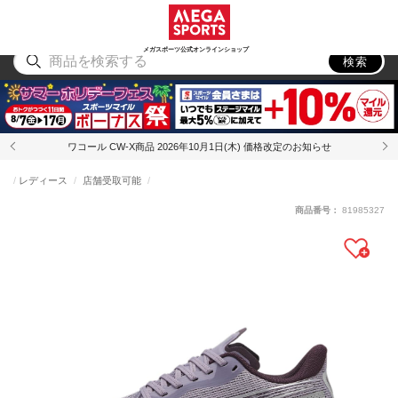
スポーツ
アウトドア
ブランド
アイテム
から探す
から探す
から探す
から探す
メガスポーツ公式オンラインショップ
検索
ワコール CW-X商品 2026年10月1日(木) 価格改定のお知らせ
レディース
店舗受取可能
商品番号：
81985327