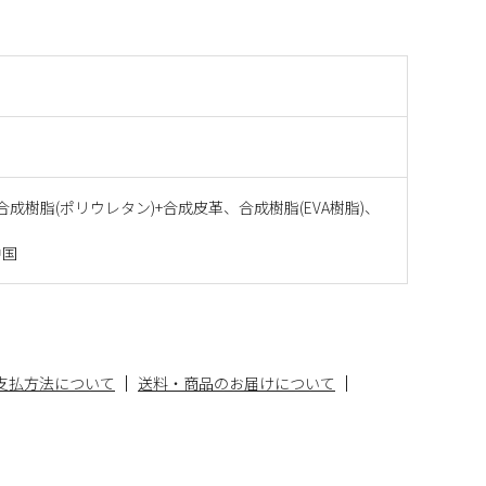
合成樹脂(ポリウレタン)+合成皮革、合成樹脂(EVA樹脂)、
中国
支払方法について
送料・商品のお届けについて