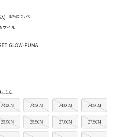
価格について
込)
65マイル
ET GLOW-PUMA
はこちら
23.0CM
23.5CM
24.0CM
24.5CM
26.0CM
26.5CM
27.0CM
27.5CM