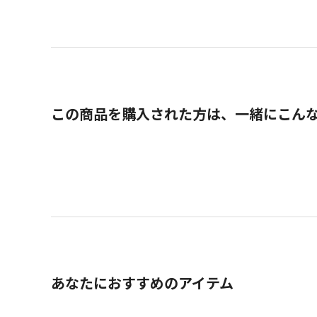
この商品を購入された方は、一緒にこん
あなたにおすすめのアイテム