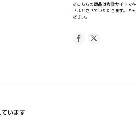
※こちらの商品は複数サイトで
セルとさせていただきます。キ
ださい。
見ています