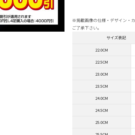
※掲載画像の仕様・デザイン・
ご了承下さい。
サイズ表記
22.0CM
22.5CM
23.0CM
23.5CM
24.0CM
24.5CM
25.0CM
25.5CM