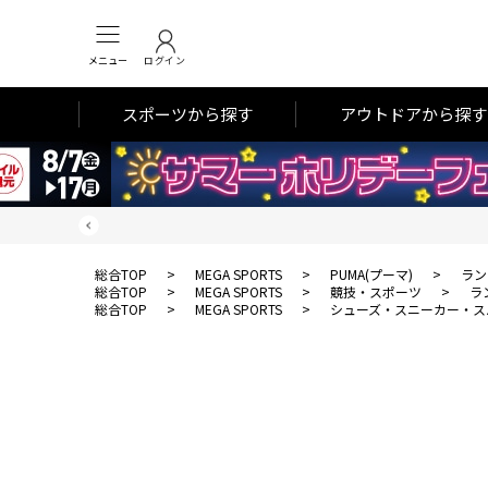
メニュー
ログイン
スポーツから探す
アウトドアから探す
総合TOP
>
MEGA SPORTS
>
PUMA(プーマ)
>
ラン
総合TOP
>
MEGA SPORTS
>
競技・スポーツ
>
ラ
総合TOP
>
MEGA SPORTS
>
シューズ・スニーカー・ス