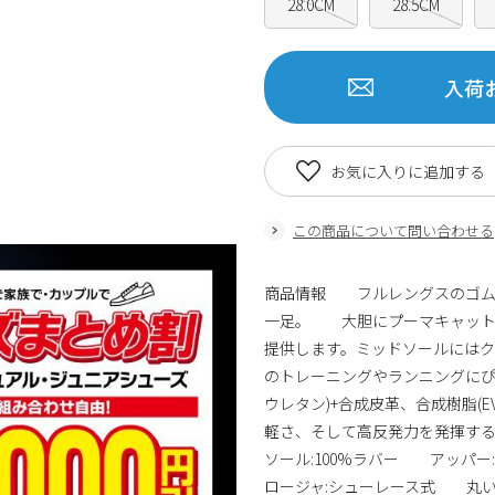
28.0CM
28.5CM
入荷
お気に入りに追加する
この商品について問い合わせる
商品情報 フルレングスのゴム
一足。 大胆にプーマキャット
提供します。ミッドソールにはク
のトレーニングやランニングにぴ
ウレタン)+合成皮革、合成樹脂(
軽さ、そして高反発力を発揮する
ソール:100%ラバー アッ
ロージャ:シューレース式 