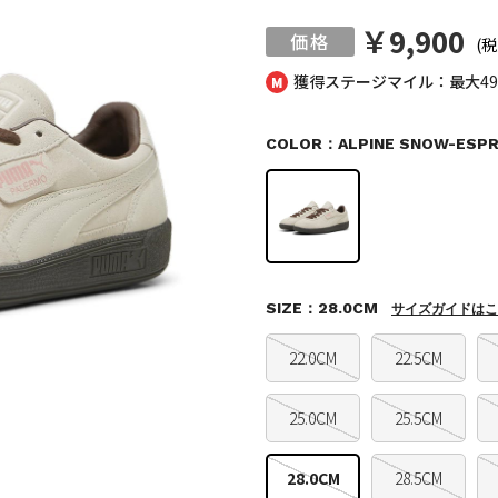
￥9,900
(税
獲得ステージマイル：最大
4
COLOR：ALPINE SNOW-ESP
SIZE：28.0CM
サイズガイドはこ
22.0CM
22.5CM
25.0CM
25.5CM
28.0CM
28.5CM