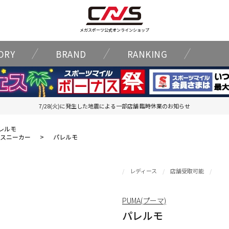
メガスポーツ公式オンラインショップ
ORY
BRAND
RANKING
7/28(火)に発生した地震による一部店舗 臨時休業のお知らせ
レルモ
スニーカー
>
パレルモ
レディース
店舗受取可能
PUMA(プーマ)
パレルモ