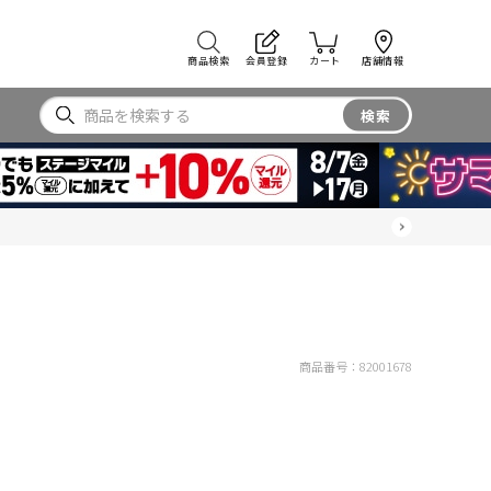
商品検索
会員登録
カート
店舗情報
検索
商品番号：
82001678