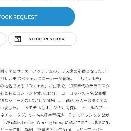
TOCK REQUEST
、瞬く間にサッカースタジアムのテラス席の定番となったアー
パレルモ スペシャルスニーカーが登場。 「パレルモ」
地名である「Palermo」が由来で、1980年代のテラススタ
。もともとロンドンやオスロなど、ヨーロッパの有名な首都
別なシューズの1つとして登場し、当時サッカースタジアム
ていました。 今モデルもオリジナル同様に、ヒールのプー
ネチャータグ、つま先のT字型構造、そしてクラシックなガ
認証: Leather Working Groupに認定された、環境に配
ーを使用 詳細 重量:約390g(27cm) レザーアッパー