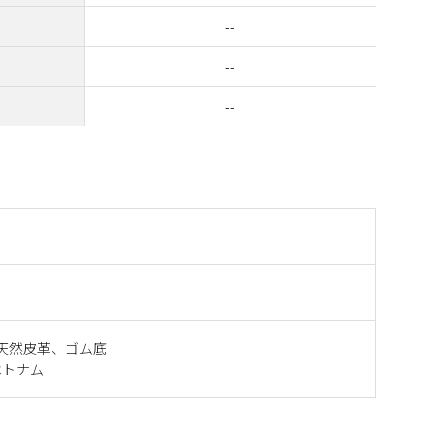
--
--
--
天然皮革、ゴム底
ベトナム