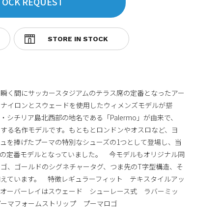
TOCK REQUEST
、瞬く間にサッカースタジアムのテラス席の定番となったアー
、ナイロンとスウェードを使用したウィメンズモデルが搭
シチリア島北西部の地名である「Palermo」が由来で、
代表する名作モデルです。もともとロンドンやオスロなど、ヨ
ュを捧げたプーマの特別なシューズの1つとして登場し、当
の定番モデルとなっていました。 今モデルもオリジナル同
ゴ、ゴールドのシグネチャータグ、つま先のT字型構造、そ
えています。 特徴レギュラーフィット テキスタイルアッ
ルオーバーレイはスウェード シューレース式 ラバーミッ
プーマフォームストリップ プーマロゴ