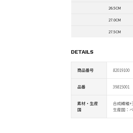
26.5CM
27.0CM
27.5CM
DETAILS
商品番号
82019100
品番
39815001
素材・生産
合成繊維+
国
生産国：