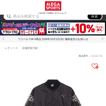
スポーツ
アウトドア
ブランド
アイテム
から探す
から探す
から探す
から探す
メガスポーツ公式オンラインショップ
検索
ワコール CW-X商品 2026年10月1日(木) 価格改定のお知らせ
レディース
店舗受取可能
商品番号：
82044736