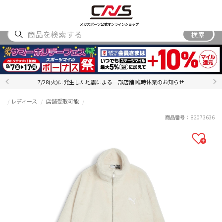
SHOES
WEAR
ACCESSORY
BRAND
RANKING
メガスポーツ公式オンラインショップ
検索
7/28(火)に発生した地震による一部店舗 臨時休業のお知らせ
レディース
店舗受取可能
商品番号：
82073636