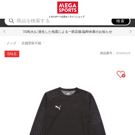
スポーツ
アウトドア
ブランド
アイテム
から探す
から探す
から探す
から探す
メガスポーツ公式オンラインショップ
検索
7/28(火)に発生した地震による一部店舗 臨時休業のお知らせ
メンズ
店舗受取可能
商品番号：
82086026
SALE