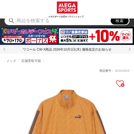
スポーツ
アウトドア
ブランド
アイテム
から探す
から探す
から探す
から探す
メガスポーツ公式オンラインショップ
検索
ワコール CW-X商品 2026年10月1日(木) 価格改定のお知らせ
メンズ
店舗受取可能
商品番号：
82093808