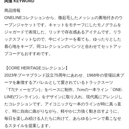
関連 KEYWORD
商品情報
ONELINEコレクションから、微起毛したメッシュの裏地付きのウ
ーブンジャケットです。キャットをモチーフにしたモノグラムを
ジャガードで表現した、リッチで存在感あるアイテムです。リラ
ックスフィットなので、中にインナーを着ても、ゆったりとした
着心地をキープ。同コレクションのパンツと合わせてセットアッ
プコーデもおすすめです。
【CORE HERITAGEコレクション】
2023年プーマブランド設立75周年にあわせ、1968年の登場以来プ
ーマを象徴するアパレルとして愛されているトラックスーツ
「T7(ティーセブン)」をベースに制作。7cmの一本ライン「ONE-
LINE(ワン-ライン)」をデザインに取り入れ、現代風にアレンジし
たコレクションです。アイコニックな一本のラインが時に真っ直
ぐ、時に自由に曲がりながら、軽やかに力強く動き出すように、
毎日を楽しみ続ける人たちに向けて、あらゆるシーンで着こなせ
るスタイルを提案します。