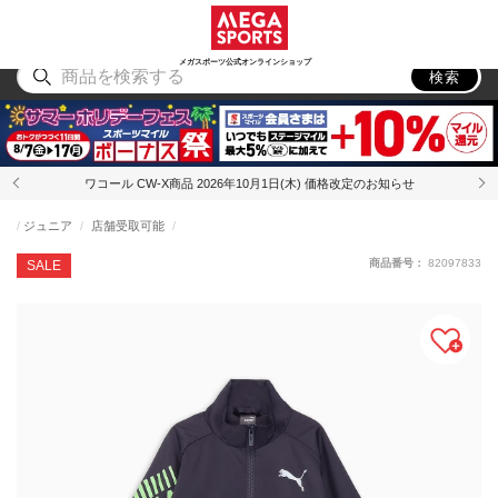
スポーツ
アウトドア
ブランド
アイテム
から探す
から探す
から探す
から探す
メガスポーツ公式オンラインショップ
検索
ワコール CW-X商品 2026年10月1日(木) 価格改定のお知らせ
ジュニア
店舗受取可能
商品番号：
82097833
SALE