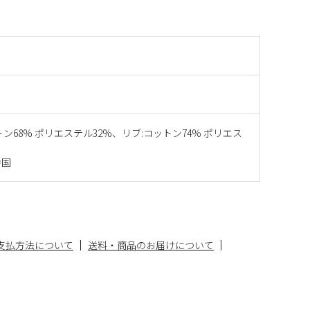
トン68% ポリエステル32%、リブ:コットン74% ポリエス
中国
支払方法について
送料・商品のお届けについて