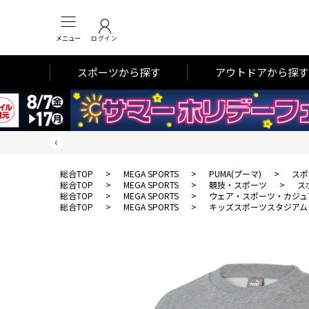
メニュー
ログイン
スポーツから探す
アウトドアから探す
総合TOP
>
MEGA SPORTS
>
PUMA(プーマ)
>
スポ
総合TOP
>
MEGA SPORTS
>
競技・スポーツ
>
ス
総合TOP
>
MEGA SPORTS
>
ウェア・スポーツ・カジュ
総合TOP
>
MEGA SPORTS
>
キッズスポーツスタジアム