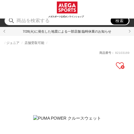
スポーツ
アウトドア
ブランド
アイテム
から探す
から探す
から探す
から探す
メガスポーツ公式オンラインショップ
検索
7/28(火)に発生した地震による一部店舗 臨時休業のお知らせ
ジュニア
店舗受取可能
商品番号：
82103169