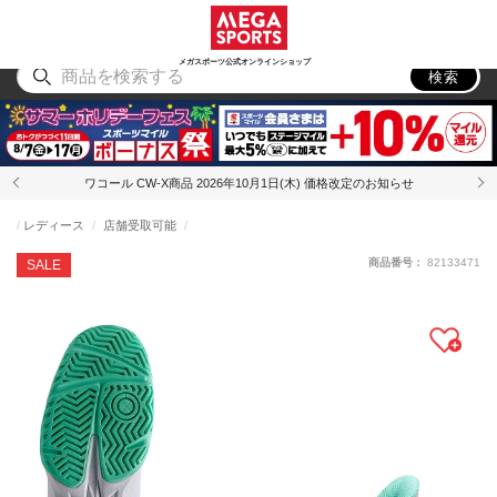
スポーツ
アウトドア
ブランド
アイテム
から探す
から探す
から探す
から探す
メガスポーツ公式オンラインショップ
検索
ワコール CW-X商品 2026年10月1日(木) 価格改定のお知らせ
レディース
店舗受取可能
商品番号：
82133471
SALE