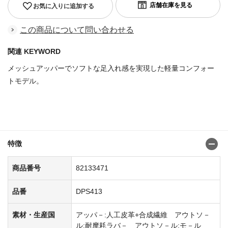
お気に入りに追加する
この商品について問い合わせる
関連 KEYWORD
メッシュアッパーでソフトな足入れ感を実現した軽量コンフォー
トモデル。
商品番号：82133299
特徴
商品番号
82133471
品番
DPS413
素材・生産国
アッパ－:人工皮革+合成繊維 アウトソ－
ル:耐摩耗ラバ－ アウトソ－ル:モ－ル