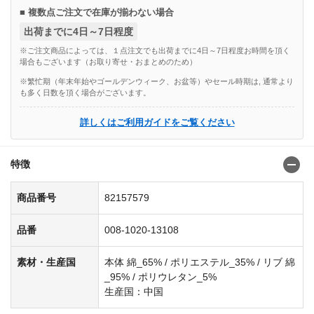
■ 複数点ご注文で在庫が揃わない場合
出荷までに4日～7日程度
※ご注文商品によっては、１点注文でも出荷までに4日～7日程度お時間を頂く
場合もございます（お取り寄せ・おまとめのため）
※繁忙期（年末年始やゴールデンウィーク、お盆等）やセール時期は, 通常より
も多く日数を頂く場合がございます。
詳しくはご利用ガイドをご覧ください
特徴
商品番号
82157579
品番
008-1020-13108
素材・生産国
本体 綿_65% / ポリエステル_35% / リブ 綿
_95% / ポリウレタン_5%
生産国：中国