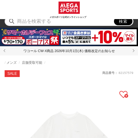
スポーツ
アウトドア
ブランド
アイテム
から探す
から探す
から探す
から探す
メガスポーツ公式オンラインショップ
検索
ワコール CW-X商品 2026年10月1日(木) 価格改定のお知らせ
メンズ
店舗受取可能
商品番号：
82157579
SALE