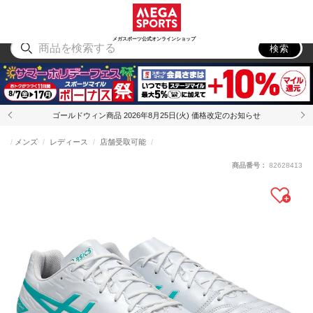
スポーツ
アウトドア
ブランド
アイテム
から探す
から探す
から探す
から探す
メガスポーツ公式オンラインショップ
検索
ゴールドウィン商品 2026年8月25日(火) 価格改定のお知らせ
メンズ
レディース
店舗受取可能
商品番号：
82628413