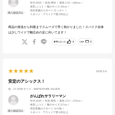
年代:
50代
性別:
男性
身長:
176～180cm
体型:
ふつう
靴のサイズ:
26cm
現在実施のスポーツ:
サッカー
スポーツ・アウトドア歴:
3年以上
商品の発送から到着までスムーズで早く助かりました！スパイク自体
は少しワイドで幅広めの足に向いてます！
参考になった
2
Like!
2
2026.5.6
安定のアシックス！
色：27.5CM
サイズ：WHITE/PURE SILVER
がんばれサラリーマン
年代:
40代
性別:
男性
身長:
171～175cm
体型:
ふつう
靴のサイズ:
27cm
現在実施のスポーツ:
その他
スポーツ・アウトドア歴:
3年以上