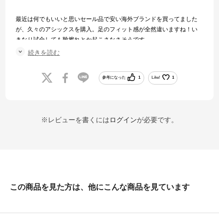
最近は何でもいいと思いセール品で安い海外ブランドを買ってました
が、久々のアシックスを購入。足のフィット感が全然違いますね！い
きなり試合しても靴擦れとか起こさなさそうです。
やはり機能性能を日本人向けに作っているアシックスの安定感には驚
続きを読む
きです！
参考になった
1
Like!
1
※レビューを書くには
ログイン
が必要です。
この商品を見た方は、他にこんな商品を見ています