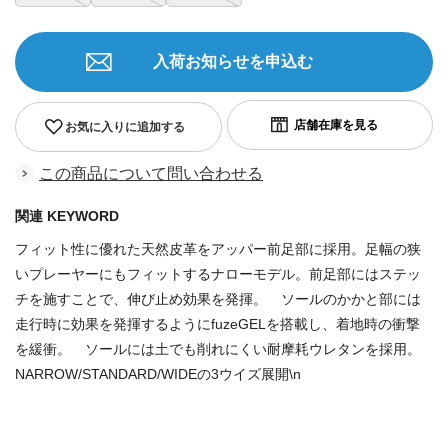
入荷お知らせを申込む
お気に入りに追加する
この商品について問い合わせる
関連 KEYWORD
フィット性に優れた天然皮革をアッパー前足部に採用。足幅の狭
いプレーヤーにもフィットするナローモデル。前足部にはステッ
チを施すことで、伸び止め効果を発揮。 ソールのかかと部には
走行時に効果を発揮するようにfuzeGELを搭載し、着地時の衝撃
を緩衝。 ソールには土でも削れにくい耐摩耗ウレタンを採用。
NARROW/STANDARD/WIDEの3ウイズ展開\n
商品番号：8061015782628645840618788406201785288975