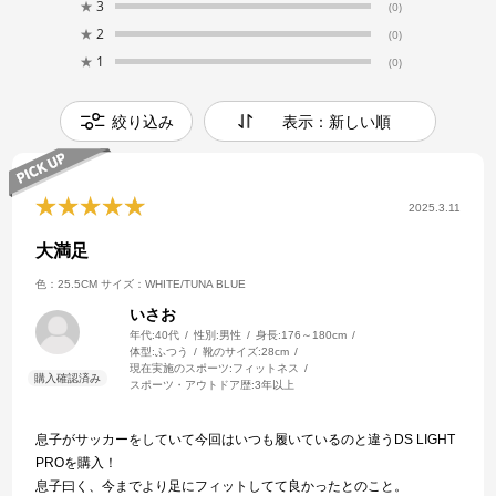
★
3
(0)
★
2
(0)
★
1
(0)
絞り込み
表示：新しい順
2025.3.11
大満足
色：25.5CM
サイズ：WHITE/TUNA BLUE
いさお
年代:
40代
性別:
男性
身長:
176～180cm
体型:
ふつう
靴のサイズ:
28cm
現在実施のスポーツ:
フィットネス
スポーツ・アウトドア歴:
3年以上
息子がサッカーをしていて今回はいつも履いているのと違うDS LIGHT
PROを購入！
息子曰く、今までより足にフィットしてて良かったとのこと。