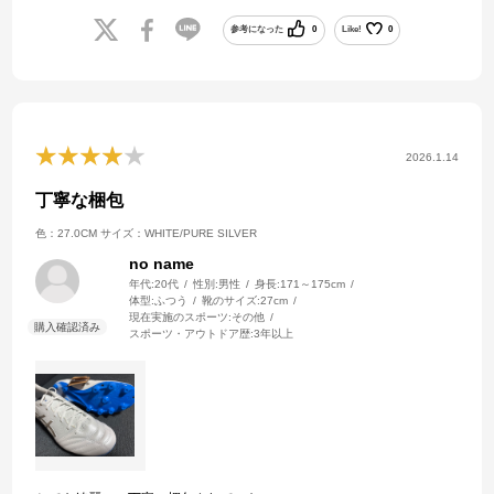
参考になった
0
Like!
0
2026.1.14
丁寧な梱包
色：27.0CM
サイズ：WHITE/PURE SILVER
no name
年代:
20代
性別:
男性
身長:
171～175cm
体型:
ふつう
靴のサイズ:
27cm
現在実施のスポーツ:
その他
スポーツ・アウトドア歴:
3年以上