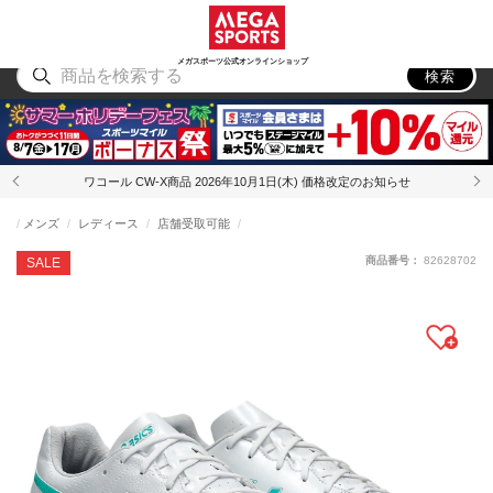
スポーツ
アウトドア
ブランド
アイテム
から探す
から探す
から探す
から探す
メガスポーツ公式オンラインショップ
検索
ワコール CW-X商品 2026年10月1日(木) 価格改定のお知らせ
メンズ
レディース
店舗受取可能
商品番号：
82628702
SALE