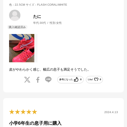
色：22.5CM
サイズ：FLASH CORAL/WHITE
たに
年代:
30代
性別:
女性
皮がやわらかく感じ、幅広の息子も満足そうでした。
参考になった
0
Like!
0
2024.4.13
小学6年生の息子用に購入