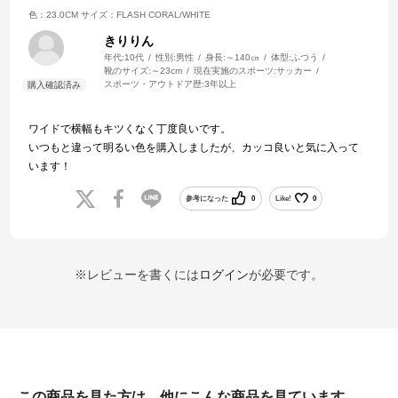
色：23.0CM
サイズ：FLASH CORAL/WHITE
きりりん
年代:
10代
性別:
男性
身長:
～140㎝
体型:
ふつう
靴のサイズ:
～23cm
現在実施のスポーツ:
サッカー
スポーツ・アウトドア歴:
3年以上
ワイドで横幅もキツくなく丁度良いです。
いつもと違って明るい色を購入しましたが、カッコ良いと気に入って
います！
参考になった
0
Like!
0
※レビューを書くには
ログイン
が必要です。
この商品を見た方は、他にこんな商品を見ています