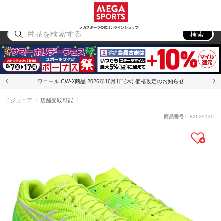
スポーツ
アウトドア
ブランド
アイテム
から探す
から探す
から探す
から探す
メガスポーツ公式オンラインショップ
検索
ワコール CW-X商品 2026年10月1日(木) 価格改定のお知らせ
ジュニア
店舗受取可能
商品番号：
82629130