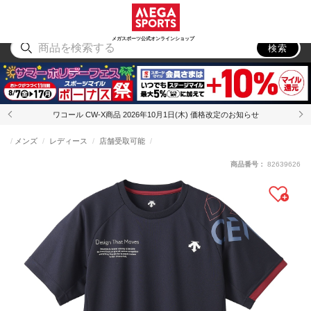
スポーツ
アウトドア
ブランド
アイテム
から探す
から探す
から探す
から探す
メガスポーツ公式オンラインショップ
検索
ワコール CW-X商品 2026年10月1日(木) 価格改定のお知らせ
メンズ
レディース
店舗受取可能
商品番号：
82639626