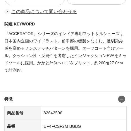
この商品について問い合わせる
関連 KEYWORD
『ACCERATOR』シリーズのインドア専用フットサルシューズ 。
日本国内企画のワイドラスト。前甲部の縫製をなくし、足馴染み
感を高めるノンステッチパターンを採用。ターフコート向けソー
ル。クッション性・反発性を考慮したインジェクションEVAをミッ
ドソールに採用。かかと外側へロゴをプリント。約260g(27.0cm
で計測)\n
商品番号：82642489
特徴
商品番号
82642596
品番
UF4FCSF2M BGBG