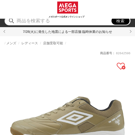
スポーツ
アウトドア
ブランド
アイテム
から探す
から探す
から探す
から探す
メガスポーツ公式オンラインショップ
検索
7/28(火)に発生した地震による一部店舗 臨時休業のお知らせ
メンズ
レディース
店舗受取可能
商品番号：
82642596