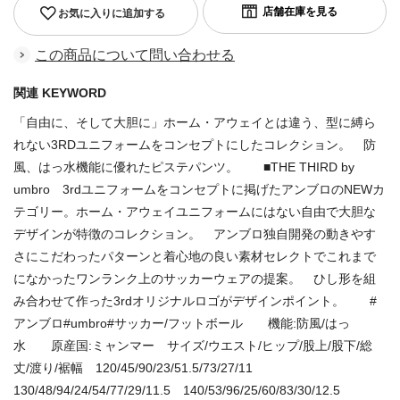
お気に入りに追加する
この商品について問い合わせる
関連 KEYWORD
「自由に、そして大胆に」ホーム・アウェイとは違う、型に縛ら
れない3RDユニフォームをコンセプトにしたコレクション。 防
風、はっ水機能に優れたピステパンツ。 ■THE THIRD by
umbro 3rdユニフォームをコンセプトに掲げたアンブロのNEWカ
テゴリー。ホーム・アウェイユニフォームにはない自由で大胆な
デザインが特徴のコレクション。 アンブロ独自開発の動きやす
さにこだわったパターンと着心地の良い素材セレクトでこれまで
になかったワンランク上のサッカーウェアの提案。 ひし形を組
み合わせて作った3rdオリジナルロゴがデザインポイント。 #
アンブロ#umbro#サッカー/フットボール 機能:防風/はっ
水 原産国:ミャンマー サイズ/ウエスト/ヒップ/股上/股下/総
丈/渡り/裾幅 120/45/90/23/51.5/73/27/11
130/48/94/24/54/77/29/11.5 140/53/96/25/60/83/30/12.5